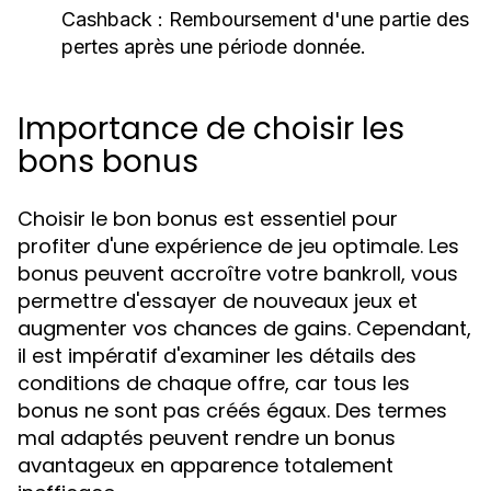
Cashback :
Remboursement d'une partie des
pertes après une période donnée.
Importance de choisir les
bons bonus
Choisir le bon bonus est essentiel pour
profiter d'une expérience de jeu optimale. Les
bonus peuvent accroître votre bankroll, vous
permettre d'essayer de nouveaux jeux et
augmenter vos chances de gains. Cependant,
il est impératif d'examiner les détails des
conditions de chaque offre, car tous les
bonus ne sont pas créés égaux. Des termes
mal adaptés peuvent rendre un bonus
avantageux en apparence totalement