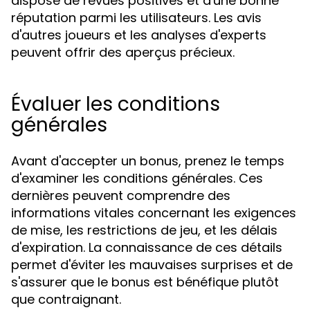
dispose de revues positives et d'une bonne
réputation parmi les utilisateurs. Les avis
d'autres joueurs et les analyses d'experts
peuvent offrir des aperçus précieux.
Évaluer les conditions
générales
Avant d'accepter un bonus, prenez le temps
d'examiner les conditions générales. Ces
dernières peuvent comprendre des
informations vitales concernant les exigences
de mise, les restrictions de jeu, et les délais
d'expiration. La connaissance de ces détails
permet d'éviter les mauvaises surprises et de
s'assurer que le bonus est bénéfique plutôt
que contraignant.