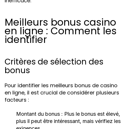
inefficace.
Meilleurs bonus casino
en ligne : Comment les
identifier
Critères de sélection des
bonus
Pour identifier les meilleurs bonus de casino
en ligne, il est crucial de considérer plusieurs
facteurs :
Montant du bonus :
Plus le bonus est élevé,
plus il peut être intéressant, mais vérifiez les
exigences.