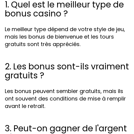
1. Quel est le meilleur type de
bonus casino ?
Le meilleur type dépend de votre style de jeu,
mais les bonus de bienvenue et les tours
gratuits sont très appréciés.
2. Les bonus sont-ils vraiment
gratuits ?
Les bonus peuvent sembler gratuits, mais ils
ont souvent des conditions de mise à remplir
avant le retrait.
3. Peut-on gagner de l'argent