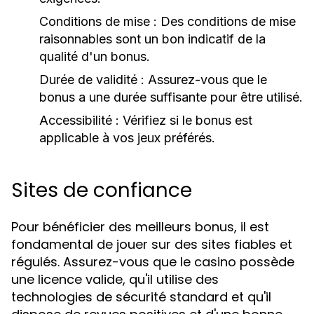
Conditions de mise :
Des conditions de mise
raisonnables sont un bon indicatif de la
qualité d'un bonus.
Durée de validité :
Assurez-vous que le
bonus a une durée suffisante pour être utilisé.
Accessibilité :
Vérifiez si le bonus est
applicable à vos jeux préférés.
Sites de confiance
Pour bénéficier des meilleurs bonus, il est
fondamental de jouer sur des sites fiables et
régulés. Assurez-vous que le casino possède
une licence valide, qu'il utilise des
technologies de sécurité standard et qu'il